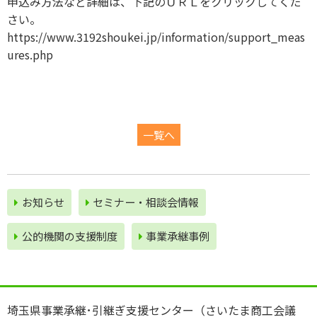
申込み方法など詳細は、下記のＵＲＬをクリックしてくだ
体
さい。
制
https://www.3192shoukei.jp/information/support_meas
セ
ures.php
ミ
ナ
ー
・
一覧へ
相
談
会
情
お知らせ
セミナー・相談会情報
報
公的機関の⽀援制度
事業承継事例
お
役
立
ち
埼玉県事業承継･引継ぎ支援センター（さいたま商工会議
情