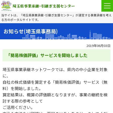
埼玉県事業承継･引継ぎ支援センター
当サイトは、「埼玉県事業承継･引継ぎ支援センター」が運営する
事業承継を考え
事
る方のポータルサイトです。
業
承
お知らせ(埼玉県事務局)
継
診
2019年06月03日
断
「簡易株価評価」サービスを開始しました
サ
ポ
埼玉県事業承継ネットワークでは、県内の中小企業を対象
ー
に、
ト
自社の株式価値を算定する「簡易株価評価」サービス（無
内
料）を開始しました。
容
算定結果は、概算の評価額となりますが、事業の継続を検
討する際の参考として
支
ご活用ください。
援